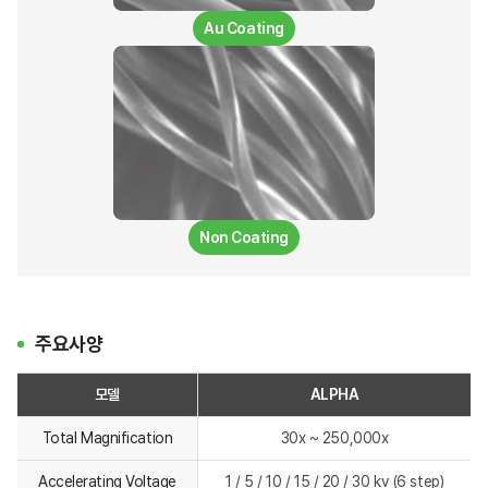
Au Coating
Non Coating
주요사양
모델
ALPHA
Total Magnification
30x ~ 250,000x
Accelerating Voltage
1 / 5 / 10 / 15 / 20 / 30 kv (6 step)