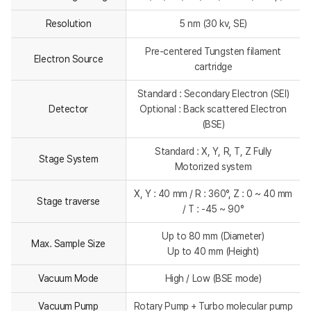
Resolution
5 nm (30 kv, SE)
Pre-centered Tungsten filament
Electron Source
cartridge
Standard : Secondary Electron (SEI)
Detector
Optional : Back scattered Electron
(BSE)
Standard : X, Y, R, T, Z Fully
Stage System
Motorized system
X, Y : 40 mm / R : 360°, Z : 0 ~ 40 mm
Stage traverse
/ T : -45 ~ 90°
Up to 80 mm (Diameter)
Max. Sample Size
Up to 40 mm (Height)
Vacuum Mode
High / Low (BSE mode)
Vacuum Pump
Rotary Pump + Turbo molecular pump