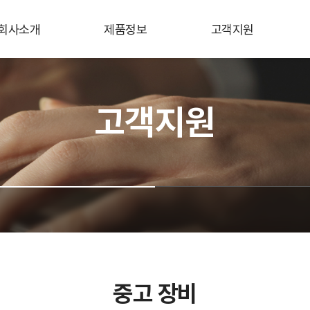
회사소개
제품정보
고객지원
사업개요
전자현미경
중고 장비
고객지원
레이져 현미경
자료실
디지털 현미경
3D Profiler
AFM
분광광도계
광학현미경
제진대
중고 장비